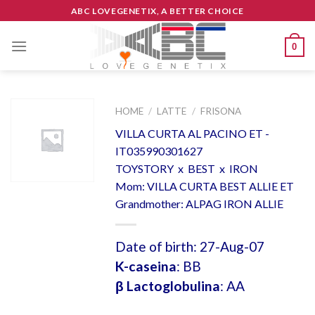
Skip
ABC LOVEGENETIX, A BETTER CHOICE
to
content
0
HOME
/
LATTE
/
FRISONA
VILLA CURTA AL PACINO ET -
IT035990301627
TOYSTORY x BEST x IRON
Mom: VILLA CURTA BEST ALLIE ET
Grandmother: ALPAG IRON ALLIE
Date of birth: 27-Aug-07
K-caseina
: BB
β Lactoglobulina
: AA