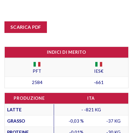
SCARICA PDF
INDICI DI MERITO
PFT
IES€
2584
-661
PRODUZIONE
ITA
LATTE
- -821 KG
GRASSO
-0,03 %
-37 KG
PROTEINE
-0,01%
-30 KG