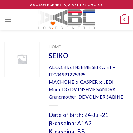
Skip
ABC LOVEGENETIX, A BETTER CHOICE
to
content
0
HOME
SEIKO
AL.CO.BIA. INSEME SEIKO ET -
IT034991275895
MACHONE x CASPER x JEDI
Mom: DG DV INSEME SANDRA
Grandmother: DE VOLMER SABINE
Date of birth: 24-Jul-21
β-caseina
: A1A2
K-caseina
: BB