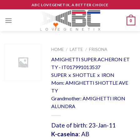
Skip
ABC LOVEGENETIX, A BETTER CHOICE
to
content
0
HOME
/
LATTE
/
FRISONA
AMIGHETTI SUPER ACHERON ET
TY - IT017991013537
SUPER x SHOTTLE x IRON
Mom: AMIGHETTI SHOTTLE AVE
TY
Grandmother: AMIGHETTI IRON
ALUNDRA
Date of birth: 23-Jan-11
K-caseina
: AB