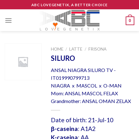
Skip
ABC LOVEGENETIX, A BETTER CHOICE
to
content
0
HOME
/
LATTE
/
FRISONA
SILURO
ANSAL NIAGRA SILURO TV -
IT019990799713
NIAGRA x MASCOL x O-MAN
Mom: ANSAL MASCOL FELAX
Grandmother: ANSAL OMAN ZELAX
Date of birth: 21-Jul-10
β-caseina
: A1A2
K-caseina
: AA