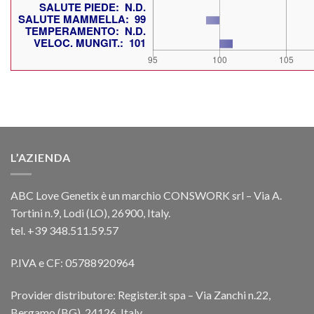
L’AZIENDA
ABC Love Genetix è un marchio CONSWORK srl – Via A.
Tortini n.9, Lodi (LO), 26900, Italy.
tel. +39 348.511.59.57
P.IVA e CF: 05788920964
Provider distributore: Register.it spa – Via Zanchi n.22,
Bergamo (BG), 24126, Italy.