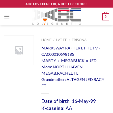
Skip
ABC LOVEGENETIX, A BETTER CHOICE
to
content
0
HOME
/
LATTE
/
FRISONA
MARKSWAY RAFTER ET TL TV -
CA000010698185
MARTY x MEGABUCK x JED
Mom: NORTH HAVEN
MEGAB.RACHEL TL
Grandmother: ALTAGEN JED RACY
ET
Date of birth: 16-May-99
K-caseina
: AA