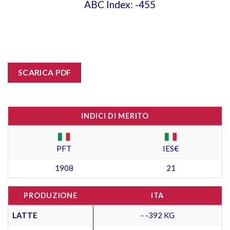
ABC Index: -455
SCARICA PDF
INDICI DI MERITO
PFT
IES€
1908
21
PRODUZIONE
ITA
LATTE
- -392 KG