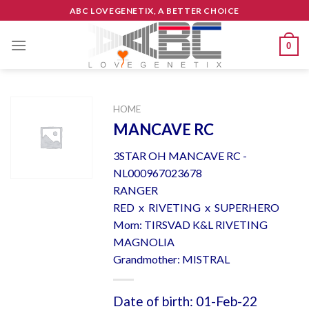
Skip
ABC LOVEGENETIX, A BETTER CHOICE
to
content
0
HOME
MANCAVE RC
3STAR OH MANCAVE RC -
NL000967023678
RANGER
RED x RIVETING x SUPERHERO
Mom: TIRSVAD K&L RIVETING
MAGNOLIA
Grandmother: MISTRAL
Date of birth: 01-Feb-22