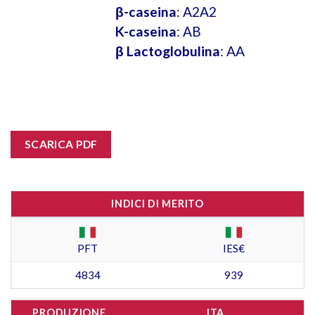
β-caseina
: A2A2
K-caseina
: AB
β Lactoglobulina
: AA
SCARICA PDF
INDICI DI MERITO
PFT
IES€
4834
939
PRODUZIONE
ITA