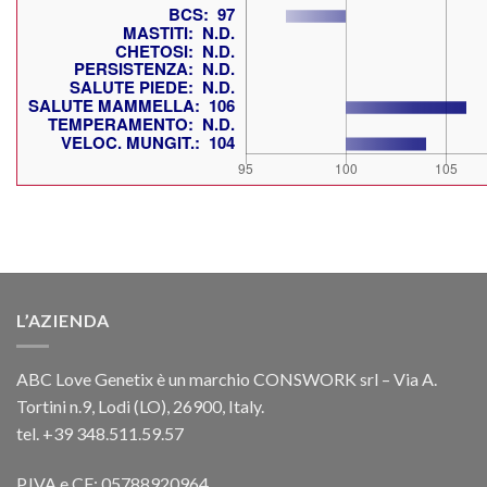
L’AZIENDA
ABC Love Genetix è un marchio CONSWORK srl – Via A.
Tortini n.9, Lodi (LO), 26900, Italy.
tel. +39 348.511.59.57
P.IVA e CF: 05788920964