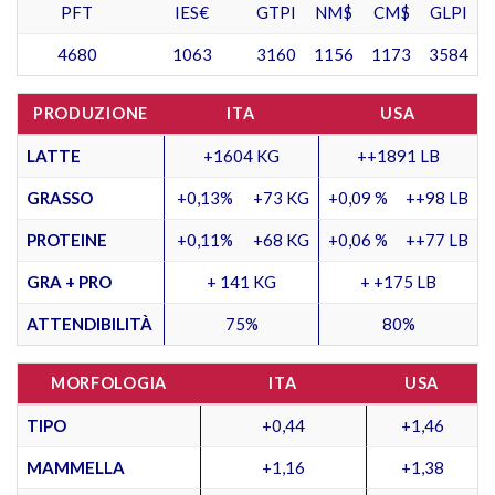
PFT
IES€
GTPI
NM$
CM$
GLPI
4680
1063
3160
1156
1173
3584
PRODUZIONE
ITA
USA
LATTE
+1604 KG
++1891 LB
GRASSO
+0,13%
+73 KG
+0,09 %
++98 LB
PROTEINE
+0,11%
+68 KG
+0,06 %
++77 LB
GRA + PRO
+ 141 KG
+ +175 LB
ATTENDIBILITÀ
75%
80%
MORFOLOGIA
ITA
USA
TIPO
+0,44
+1,46
MAMMELLA
+1,16
+1,38