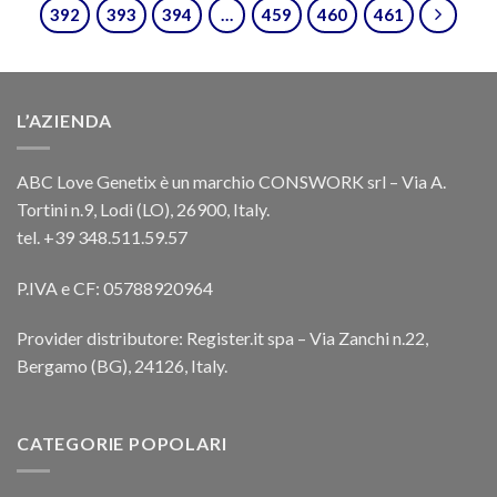
392
393
394
…
459
460
461
L’AZIENDA
ABC Love Genetix è un marchio CONSWORK srl – Via A.
Tortini n.9, Lodi (LO), 26900, Italy.
tel. +39 348.511.59.57
P.IVA e CF: 05788920964
Provider distributore: Register.it spa – Via Zanchi n.22,
Bergamo (BG), 24126, Italy.
CATEGORIE POPOLARI