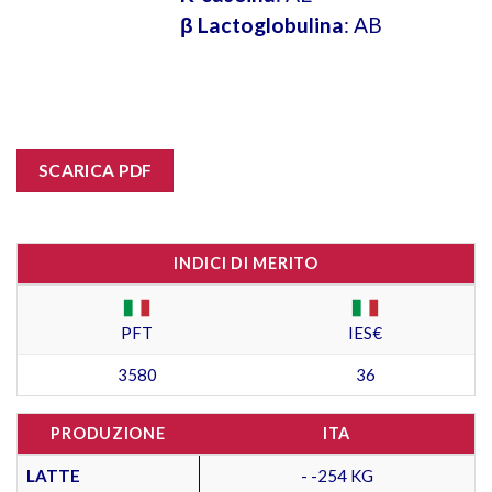
β Lactoglobulina
: AB
SCARICA PDF
INDICI DI MERITO
PFT
IES€
3580
36
PRODUZIONE
ITA
LATTE
- -254 KG