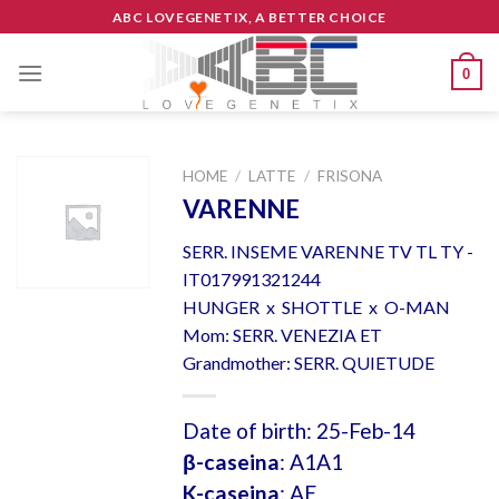
Skip
ABC LOVEGENETIX, A BETTER CHOICE
to
content
0
HOME
/
LATTE
/
FRISONA
VARENNE
SERR. INSEME VARENNE TV TL TY -
IT017991321244
HUNGER x SHOTTLE x O-MAN
Mom: SERR. VENEZIA ET
Grandmother: SERR. QUIETUDE
Date of birth: 25-Feb-14
β-caseina
: A1A1
K-caseina
: AE