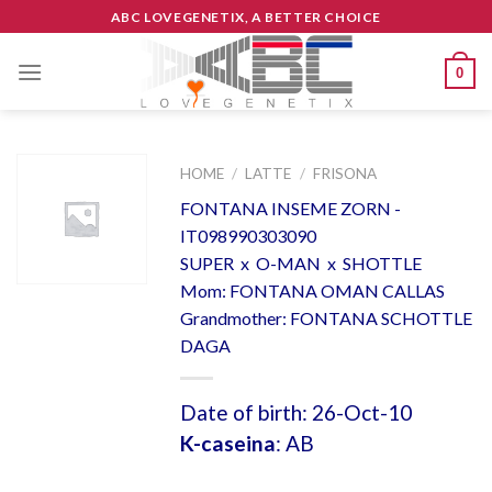
Skip
ABC LOVEGENETIX, A BETTER CHOICE
to
content
0
HOME
/
LATTE
/
FRISONA
FONTANA INSEME ZORN -
IT098990303090
SUPER x O-MAN x SHOTTLE
Mom: FONTANA OMAN CALLAS
Grandmother: FONTANA SCHOTTLE
DAGA
Date of birth: 26-Oct-10
K-caseina
: AB