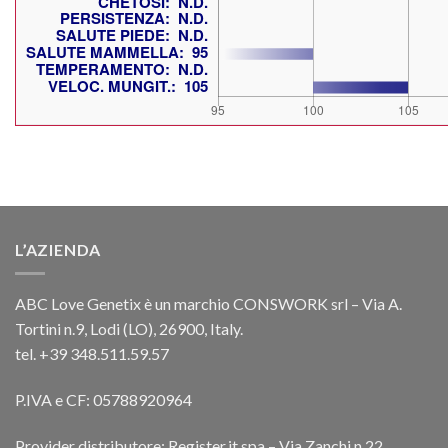
L’AZIENDA
ABC Love Genetix è un marchio CONSWORK srl – Via A.
Tortini n.9, Lodi (LO), 26900, Italy.
tel. +39 348.511.59.57
P.IVA e CF: 05788920964
Provider distributore: Register.it spa – Via Zanchi n.22,