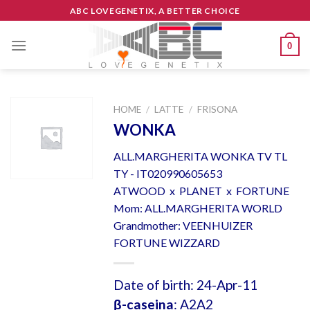
Skip
ABC LOVEGENETIX, A BETTER CHOICE
to
content
0
HOME
/
LATTE
/
FRISONA
WONKA
ALL.MARGHERITA WONKA TV TL
TY - IT020990605653
ATWOOD x PLANET x FORTUNE
Mom: ALL.MARGHERITA WORLD
Grandmother: VEENHUIZER
FORTUNE WIZZARD
Date of birth: 24-Apr-11
β-caseina
: A2A2