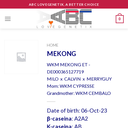
Skip
ABC LOVEGENETIX, A BETTER CHOICE
to
content
0
HOME
MEKONG
WKM MEKONG ET -
DE000365127719
MILO x CALVIN x MERRYGUY
Mom: WKM CYPRESSE
Grandmother: WKM CEMBALO
Date of birth: 06-Oct-23
β-caseina
: A2A2
K-caseina
: AB