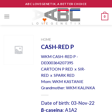
Skip
ABC LOVEGENETIX, A BETTER CHOICE
to
content
0
HOME
CASH-RED P
WKM CASH-RED P -
DE000364207395
CARTOON P RED x SIR-
RED x SPARK RED
Mom: WKM KASTANIE
Grandmother: WKM KALINKA
Date of birth: 03-Nov-22
β-caseina
: A1A2