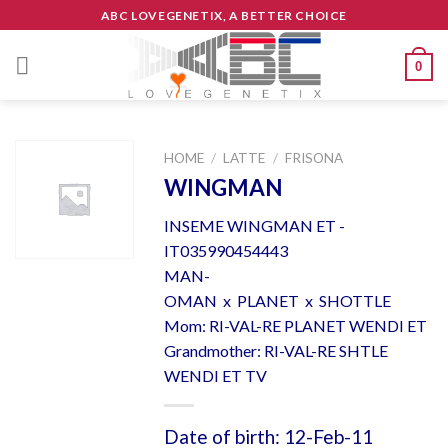
Skip
ABC LOVEGENETIX, A BETTER CHOICE
to
content
0
HOME
/
LATTE
/
FRISONA
WINGMAN
INSEME WINGMAN ET -
IT035990454443
MAN-
OMAN x PLANET x SHOTTLE
Mom: RI-VAL-RE PLANET WENDI ET
Grandmother: RI-VAL-RE SHTLE
WENDI ET TV
Date of birth: 12-Feb-11