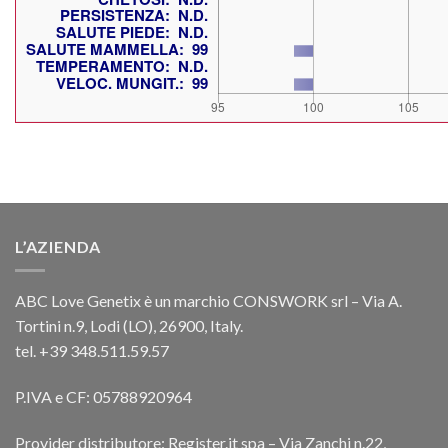
L’AZIENDA
ABC Love Genetix è un marchio CONSWORK srl – Via A.
Tortini n.9, Lodi (LO), 26900, Italy.
tel. +39 348.511.59.57
P.IVA e CF: 05788920964
Provider distributore: Register.it spa – Via Zanchi n.22,