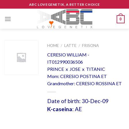
Skip
ABC LOVEGENETIX, A BETTER CHOICE
to
content
0
HOME
/
LATTE
/
FRISONA
CERESIO WILLIAM -
IT012990036506
PRINCE x JOSE x TITANIC
Mom: CERESIO POSTINA ET
Grandmother: CERESIO ROSSINA ET
Date of birth: 30-Dec-09
K-caseina
: AE