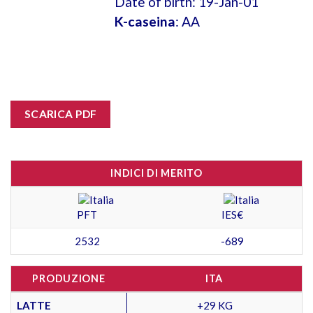
Date of birth: 19-Jan-01
K-caseina
: AA
SCARICA PDF
INDICI DI MERITO
PFT
IES€
2532
-689
PRODUZIONE
ITA
LATTE
+29 KG