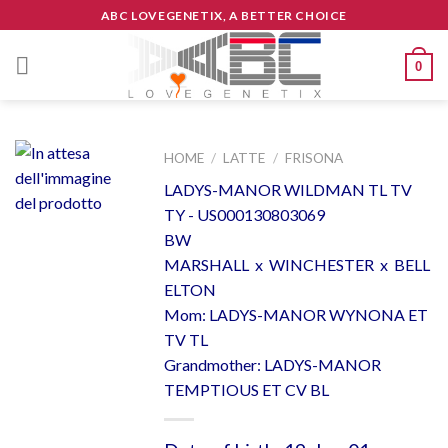
Skip
ABC LOVEGENETIX, A BETTER CHOICE
to
content
0
HOME
/
LATTE
/
FRISONA
LADYS-MANOR WILDMAN TL TV
TY - US000130803069
BW
MARSHALL x WINCHESTER x BELL
ELTON
Mom: LADYS-MANOR WYNONA ET
TV TL
Grandmother: LADYS-MANOR
TEMPTIOUS ET CV BL