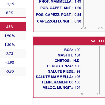
+1,15
82%
USA
1,90 %
SALUTE
1,30 %
2,73
+1,90
-0,90