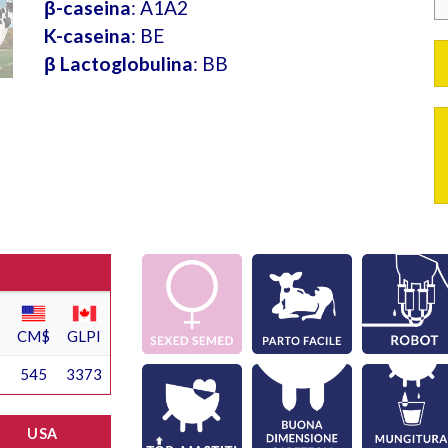
β-caseina
: A1A2
K-caseina
: BE
β Lactoglobulina
: BB
$
CM$
GLPI
545
3373
USA