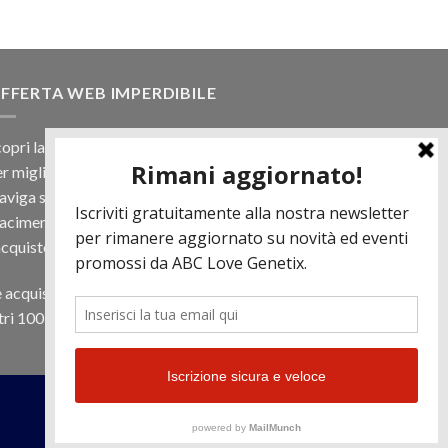
FFERTA WEB IMPERDIBILE
opri la nostra offerta web! Un prezzo mai visto,
r migliaia di prodotti.
viga sul sito e scegli il tuo toro filtrando a
iacimento e scopri quanto può essere vantaggioso
acquisto online.
 acquisti almeno 500€ di prodotti in regalo per te
tri 100 € in Tori. Contattaci per più informazioni.