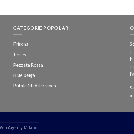
CATEGORIE POPOLARI
O
Frisona
Sc
pe
Jersey
Na
Pezzata Rossa
p
l'
Blue belga
Bufala Mediterranea
Se
al
eb Agency Milano
.