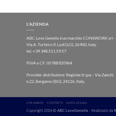
L’AZIENDA
ABC Love Genetix è un marchio CONSWORK srl –
Via A. Tortini n.9, Lodi (LO), 26900, Italy.
tel. +39 348.511.59.57
P.IVA e CF: 05788920964
Provider distributore: Register.it spa – Via Zanchi
n.22, Bergamo (BG), 24126, Italy.
CHI SIAMO
CONTATTI
NOTE LEGALI
Copyright 2026 ©
ABC LoveGenetix
- Realizzato da
W