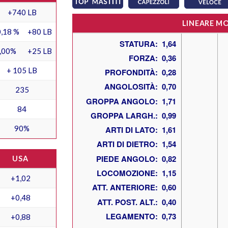
+740 LB
LINEARE M
,18 %
+80 LB
,00%
+25 LB
+ 105 LB
235
84
90%
USA
+1,02
+0,48
+0,88