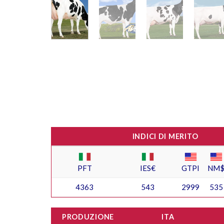
INDICI DI MERITO
PFT
IES€
GTPI
NM
4363
543
2999
535
PRODUZIONE
ITA