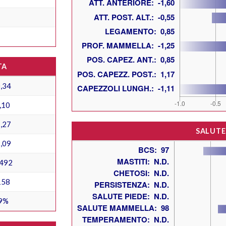
TA
,34
,10
,27
SALUTE
,09
492
158
9%