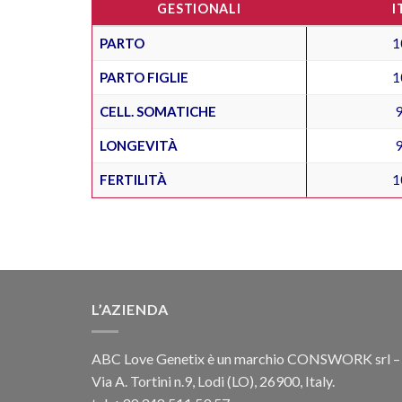
GESTIONALI
I
PARTO
1
PARTO FIGLIE
1
CELL. SOMATICHE
LONGEVITÀ
FERTILITÀ
1
L’AZIENDA
ABC Love Genetix è un marchio CONSWORK srl –
Via A. Tortini n.9, Lodi (LO), 26900, Italy.