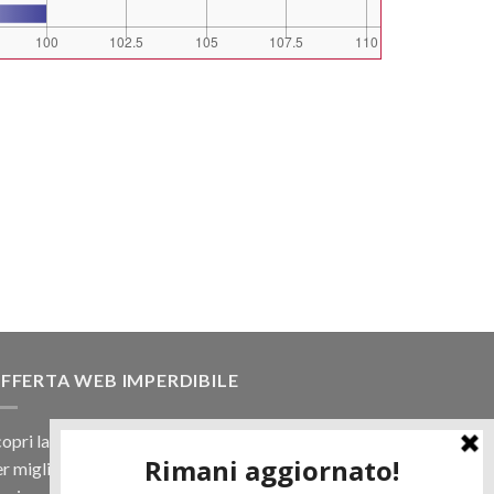
FFERTA WEB IMPERDIBILE
opri la nostra offerta web! Un prezzo mai visto,
r migliaia di prodotti.