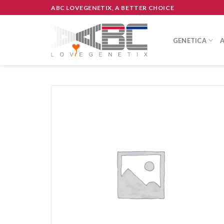
Skip
ABC LOVEGENETIX, A BETTER CHOICE
to
content
GENETICA