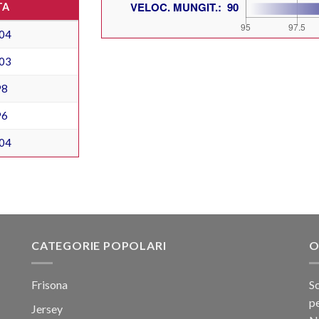
TA
04
03
98
96
04
CATEGORIE POPOLARI
O
Frisona
Sc
pe
Jersey