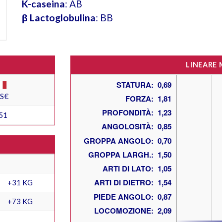
K-caseina
: AB
β Lactoglobulina
: BB
LINEARE
ES€
51
+31 KG
+73 KG