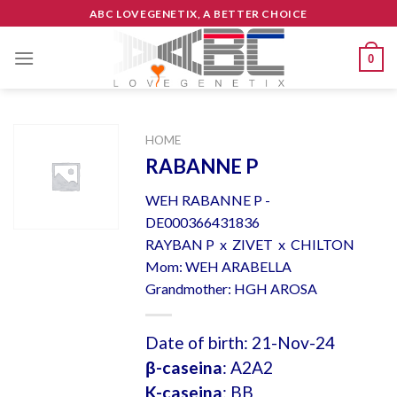
Skip
ABC LOVEGENETIX, A BETTER CHOICE
to
content
0
HOME
RABANNE P
WEH RABANNE P -
DE000366431836
RAYBAN P x ZIVET x CHILTON
Mom: WEH ARABELLA
Grandmother: HGH AROSA
Date of birth: 21-Nov-24
β-caseina
: A2A2
K-caseina
: BB