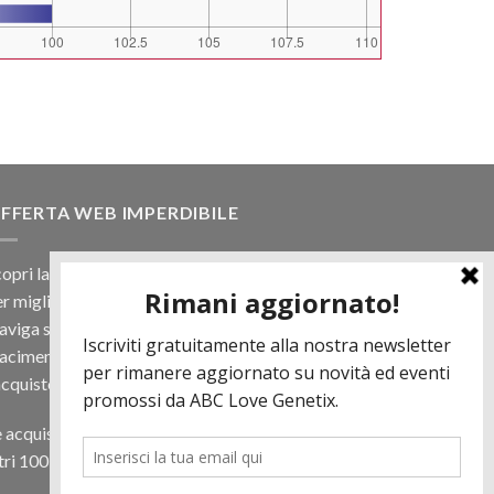
FFERTA WEB IMPERDIBILE
opri la nostra offerta web! Un prezzo mai visto,
r migliaia di prodotti.
viga sul sito e scegli il tuo toro filtrando a
iacimento e scopri quanto può essere vantaggioso
acquisto online.
 acquisti almeno 500€ di prodotti in regalo per te
tri 100 € in Tori. Contattaci per più informazioni.