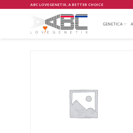
Skip
ABC LOVEGENETIX, A BETTER CHOICE
to
content
GENETICA