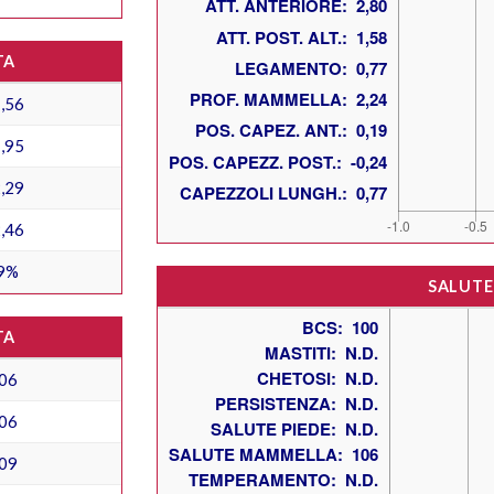
TA
,56
,95
,29
,46
9%
SALUTE
TA
06
06
09