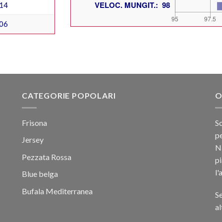
14
06
CATEGORIE POPOLARI
O
Frisona
Sc
pe
Jersey
Na
Pezzata Rossa
p
l'
Blue belga
Bufala Mediterranea
Se
al