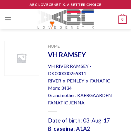
Skip
ABC LOVEGENETIX, A BETTER CHOICE
to
content
0
HOME
VH RAMSEY
VH RIVER RAMSEY -
DK000000259811
RIVER x PENLEY x FANATIC
Mom: 3434
Grandmother: KAERGAARDEN
FANATIC JENNA
Date of birth: 03-Aug-17
β-caseina
: A1A2