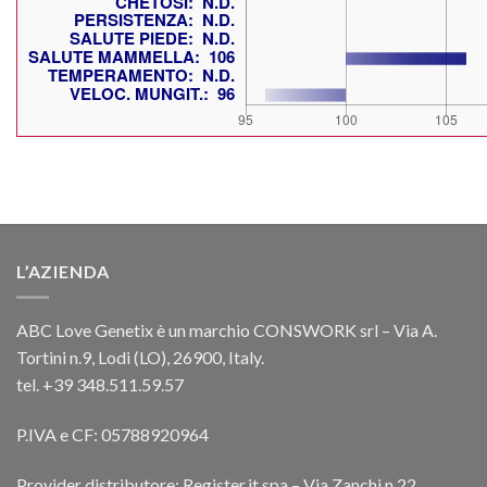
L’AZIENDA
ABC Love Genetix è un marchio CONSWORK srl – Via A.
Tortini n.9, Lodi (LO), 26900, Italy.
tel. +39 348.511.59.57
P.IVA e CF: 05788920964
Provider distributore: Register.it spa – Via Zanchi n.22,