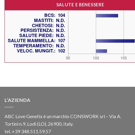
SALUTE E BENESSERE
L’AZIENDA
ABC Love Genetix è un marchio CONSWORK srl – Via A.
Tortini n.9, Lodi (LO), 26900, Italy.
tel. +39 348.511.59.57