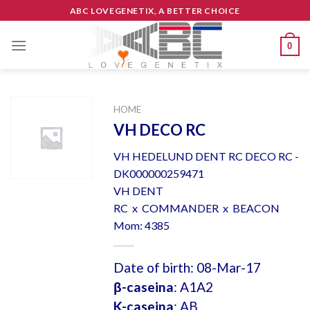
Skip
ABC LOVEGENETIX, A BETTER CHOICE
to
content
0
HOME
VH DECO RC
VH HEDELUND DENT RC DECO RC -
DK000000259471
VH DENT
RC x COMMANDER x BEACON
Mom: 4385
Date of birth: 08-Mar-17
β-caseina
: A1A2
K-caseina
: AB