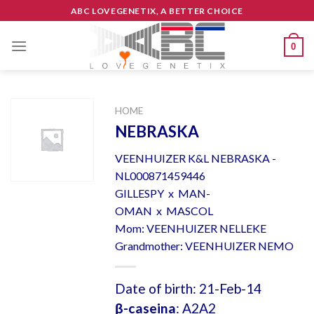
Skip
ABC LOVEGENETIX, A BETTER CHOICE
to
content
0
HOME
NEBRASKA
VEENHUIZER K&L NEBRASKA -
NL000871459446
GILLESPY x MAN-
OMAN x MASCOL
Mom: VEENHUIZER NELLEKE
Grandmother: VEENHUIZER NEMO
Date of birth: 21-Feb-14
β-caseina
: A2A2