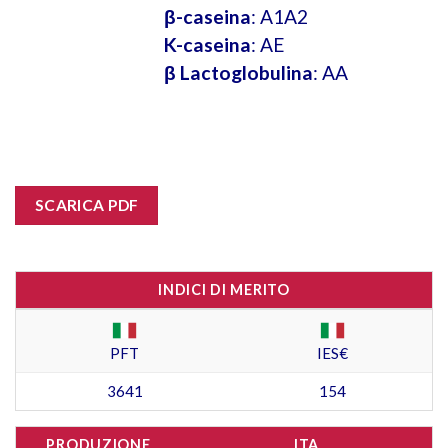
β-caseina
: A1A2
K-caseina
: AE
β Lactoglobulina
: AA
SCARICA PDF
INDICI DI MERITO
PFT
IES€
3641
154
PRODUZIONE
ITA