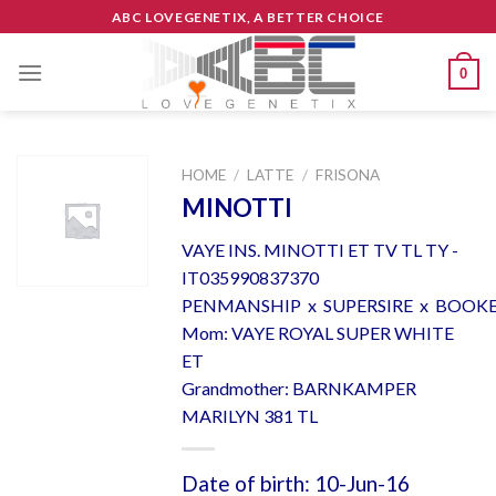
Skip
ABC LOVEGENETIX, A BETTER CHOICE
to
content
0
HOME
/
LATTE
/
FRISONA
MINOTTI
VAYE INS. MINOTTI ET TV TL TY -
IT035990837370
PENMANSHIP x SUPERSIRE x BOOK
Mom: VAYE ROYAL SUPER WHITE
ET
Grandmother: BARNKAMPER
MARILYN 381 TL
Date of birth: 10-Jun-16