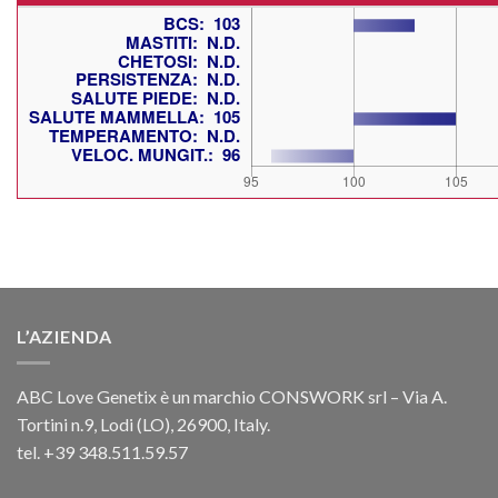
L’AZIENDA
ABC Love Genetix è un marchio CONSWORK srl – Via A.
Tortini n.9, Lodi (LO), 26900, Italy.
tel. +39 348.511.59.57