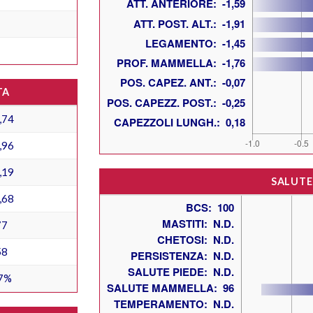
TA
,74
,96
,19
SALUTE
,68
77
58
7%