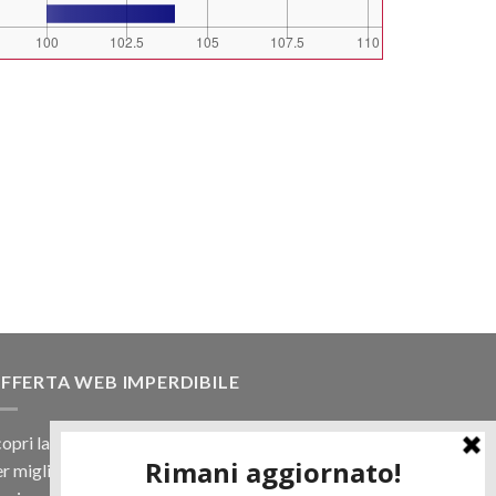
FFERTA WEB IMPERDIBILE
opri la nostra offerta web! Un prezzo mai visto,
r migliaia di prodotti.