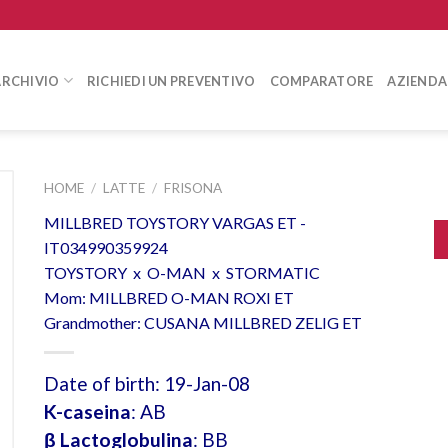
ARCHIVIO
RICHIEDI UN PREVENTIVO
COMPARATORE
AZIENDA
HOME
/
LATTE
/
FRISONA
MILLBRED TOYSTORY VARGAS ET -
IT034990359924
TOYSTORY x O-MAN x STORMATIC
Mom: MILLBRED O-MAN ROXI ET
Grandmother: CUSANA MILLBRED ZELIG ET
Date of birth: 19-Jan-08
K-caseina
: AB
β Lactoglobulina
: BB