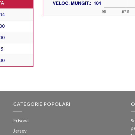
TA
04
00
00
95
00
CATEGORIE POPOLARI
O
Frisona
Sc
pe
Jersey