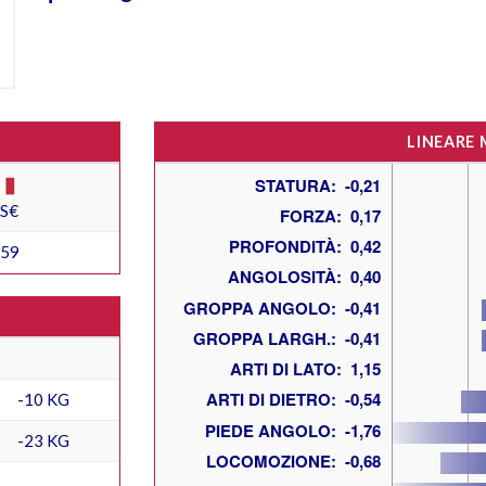
LINEARE
ES€
459
-10 KG
-23 KG