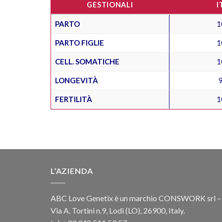
GESTIONALI
I
PARTO
1
PARTO FIGLIE
1
CELL. SOMATICHE
1
LONGEVITÀ
FERTILITÀ
1
L’AZIENDA
ABC Love Genetix è un marchio CONSWORK srl –
Via A. Tortini n.9, Lodi (LO), 26900, Italy.