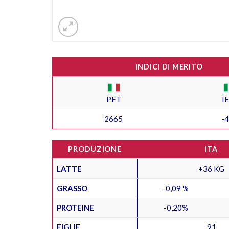
INDICI DI MERITO
PFT
I
2665
-
PRODUZIONE
ITA
LATTE
+36 KG
GRASSO
-0,09 %
PROTEINE
-0,20%
FIGLIE
91