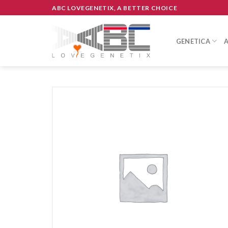
Skip
ABC LOVEGENETIX, A BETTER CHOICE
to
content
GENETICA