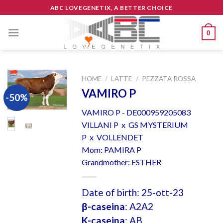
Skip
ABC LOVEGENETIX, A BETTER CHOICE
to
content
0
HOME
/
LATTE
/
PEZZATA ROSSA
VAMIRO P
-50%
VAMIRO P - DE000959205083
VILLANI P x GS MYSTERIUM
P x VOLLENDET
Mom: PAMIRA P
Grandmother: ESTHER
Date of birth: 25-ott-23
β-caseina
: A2A2
K-caseina
: AB