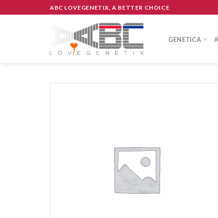
Skip
ABC LOVEGENETIX, A BETTER CHOICE
to
content
GENETICA