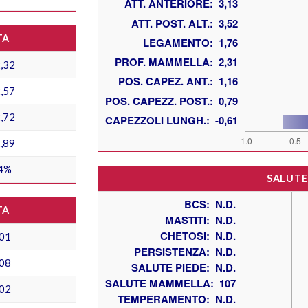
TA
,32
,57
,72
,89
4%
SALUTE
TA
01
08
02