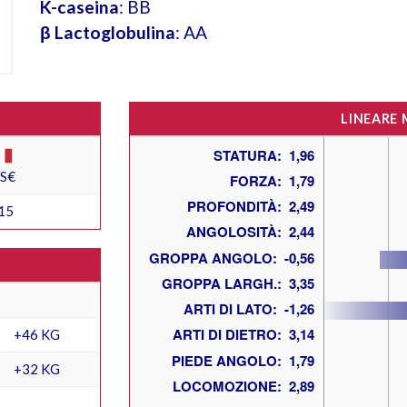
K-caseina
: BB
β Lactoglobulina
: AA
LINEARE
ES€
15
+46 KG
+32 KG