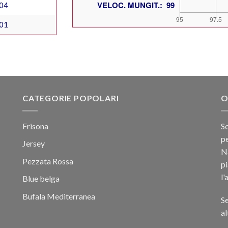
04
01
CATEGORIE POPOLARI
O
Frisona
Sc
pe
Jersey
Na
Pezzata Rossa
p
l'
Blue belga
Bufala Mediterranea
Se
al