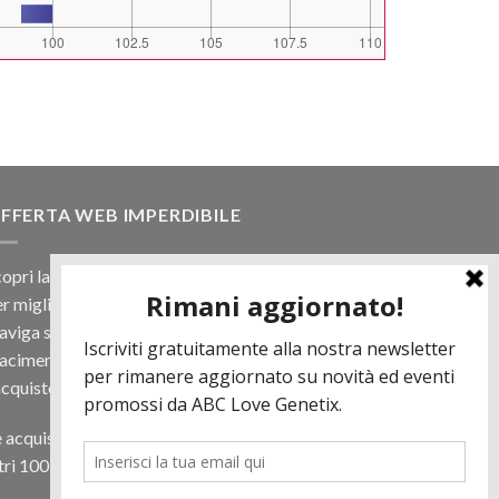
FFERTA WEB IMPERDIBILE
opri la nostra offerta web! Un prezzo mai visto,
r migliaia di prodotti.
viga sul sito e scegli il tuo toro filtrando a
iacimento e scopri quanto può essere vantaggioso
acquisto online.
 acquisti almeno 500€ di prodotti in regalo per te
tri 100 € in Tori. Contattaci per più informazioni.