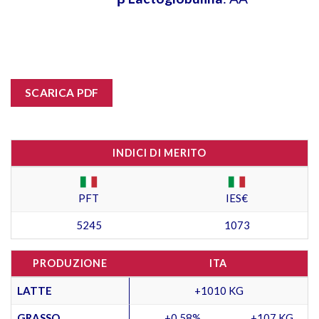
SCARICA PDF
INDICI DI MERITO
PFT
IES€
5245
1073
PRODUZIONE
ITA
LATTE
+1010 KG
GRASSO
+0,58%
+107 KG