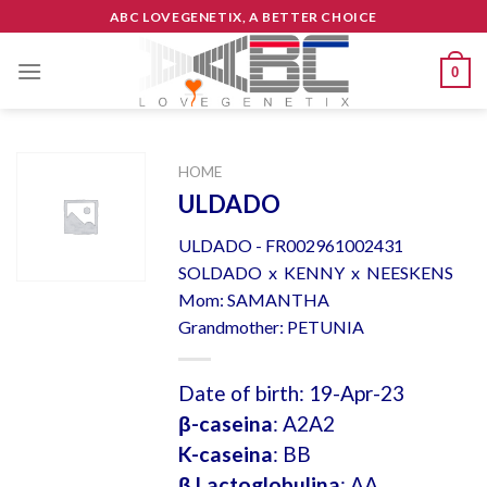
Skip
ABC LOVEGENETIX, A BETTER CHOICE
to
content
0
HOME
ULDADO
ULDADO - FR002961002431
SOLDADO x KENNY x NEESKENS
Mom: SAMANTHA
Grandmother: PETUNIA
Date of birth: 19-Apr-23
β-caseina
: A2A2
K-caseina
: BB
β Lactoglobulina
: AA