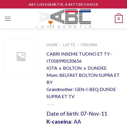
Skip
ABC LOVEGENETIX, A BETTER CHOICE
to
content
0
HOME
/
LATTE
/
FRISONA
CABRI INSEME TUONO ET TY -
IT018990120656
IOTA x BOLTON x DUNDEE
Mom: BELFAST BOLTON SUPRA ET
BY
Grandmother: GEN-I-BEQ DUNDE
SUPRA ET TV
Date of birth: 07-Nov-11
K-caseina
: AA