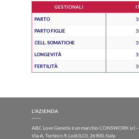
GESTIONALI
I
PARTO
1
PARTO FIGLIE
1
CELL. SOMATICHE
1
LONGEVITÀ
1
FERTILITÀ
1
L’AZIENDA
ABC Love Genetix è un marchio CONSWORK srl –
Via A. Tortini n.9, Lodi (LO), 26900, Italy.