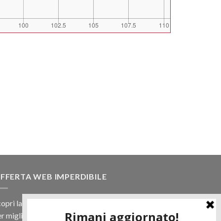
FFERTA WEB IMPERDIBILE
opri la nostra offerta web! Un prezzo mai visto,
r migliaia di prodotti.