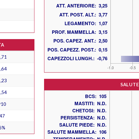
TA
,71
,64
,23
SALUTE
,54
910
47
6%