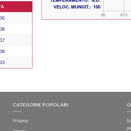
TA
00
08
07
08
03
CATEGORIE POPOLARI
O
Frisona
Sc
pe
Jersey