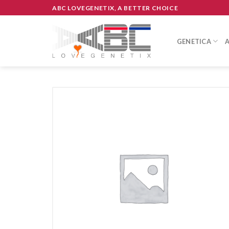
Skip
ABC LOVEGENETIX, A BETTER CHOICE
to
content
GENETICA