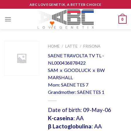
Skip
ABC LOVEGENETIX, A BETTER CHOICE
to
content
0
HOME
/
LATTE
/
FRISONA
SAENE TRAVOLTA TV TL -
NL000436878422
SAM x GOODLUCK x BW
MARSHALL
Mom: SAENE TES 7
Grandmother: SAENE TES 1
Date of birth: 09-May-06
K-caseina
: AA
β Lactoglobulina
: AA