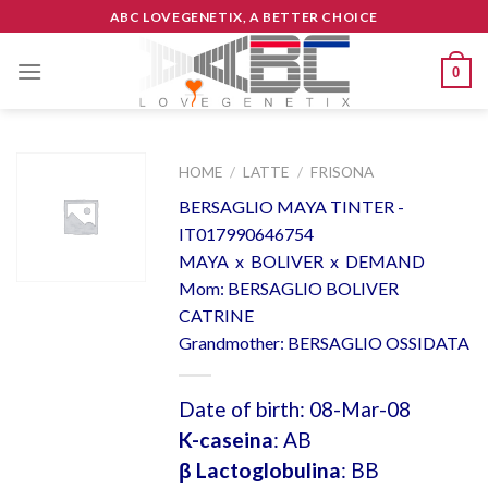
Skip
ABC LOVEGENETIX, A BETTER CHOICE
to
content
0
HOME
/
LATTE
/
FRISONA
BERSAGLIO MAYA TINTER -
IT017990646754
MAYA x BOLIVER x DEMAND
Mom: BERSAGLIO BOLIVER
CATRINE
Grandmother: BERSAGLIO OSSIDATA
Date of birth: 08-Mar-08
K-caseina
: AB
β Lactoglobulina
: BB