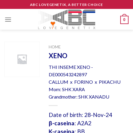
Skip
ABC LOVEGENETIX, A BETTER CHOICE
to
content
0
HOME
XENO
THI INSEME XENO -
DE000543242897
CALLUM x FORINO x PIKACHU
Mom: SHK XARA
Grandmother: SHK XANADU
Date of birth: 28-Nov-24
β-caseina
: A2A2
K-caseina
: BB