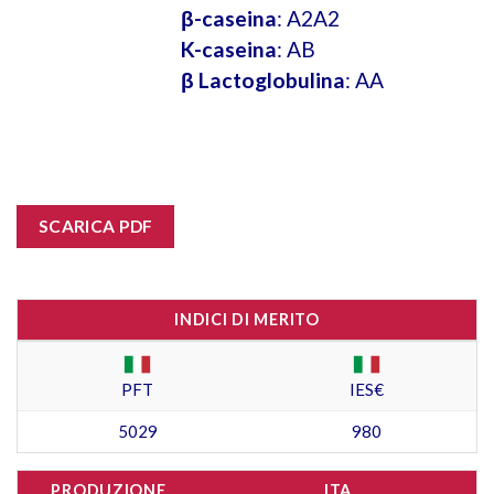
β-caseina
: A2A2
K-caseina
: AB
β Lactoglobulina
: AA
SCARICA PDF
INDICI DI MERITO
PFT
IES€
5029
980
PRODUZIONE
ITA