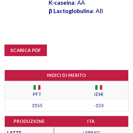
K-caseina
: AA
β Lactoglobulina
: AB
SCARICA PDF
INDICI DI MERITO
PFT
IES€
3155
-153
PRODUZIONE
ITA
LATTE
+589 KG