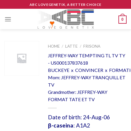
Skip
ABC LOVEGENETIX, A BETTER CHOICE
to
content
0
HOME
/
LATTE
/
FRISONA
JEFFREY-WAY TEMPTING TL TV TY
- US000137837618
BUCKEYE x CONVINCER x FORMAT
Mom: JEFFREY-WAY TRANQUILL ET
TV
Grandmother: JEFFREY-WAY
FORMAT TATE ET TV
Date of birth: 24-Aug-06
β-caseina
: A1A2