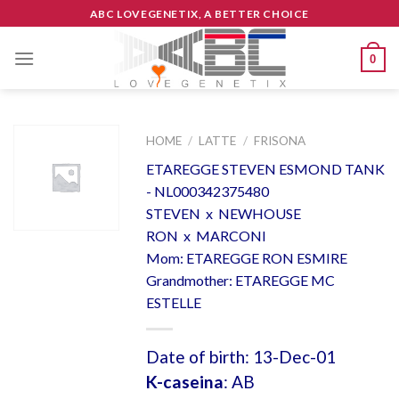
Skip
ABC LOVEGENETIX, A BETTER CHOICE
to
content
0
HOME
/
LATTE
/
FRISONA
ETAREGGE STEVEN ESMOND TANK
- NL000342375480
STEVEN x NEWHOUSE
RON x MARCONI
Mom: ETAREGGE RON ESMIRE
Grandmother: ETAREGGE MC
ESTELLE
Date of birth: 13-Dec-01
K-caseina
: AB