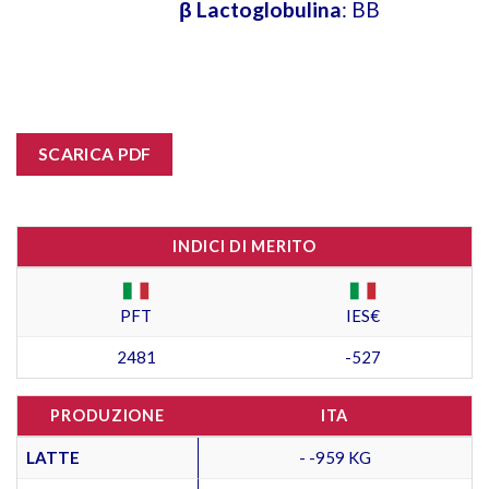
β Lactoglobulina
: BB
SCARICA PDF
INDICI DI MERITO
PFT
IES€
2481
-527
PRODUZIONE
ITA
LATTE
- -959 KG