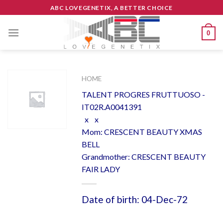
Skip
ABC LOVEGENETIX, A BETTER CHOICE
to
content
0
HOME
TALENT PROGRES FRUTTUOSO -
IT02R.A0041391
x x
Mom: CRESCENT BEAUTY XMAS
BELL
Grandmother: CRESCENT BEAUTY
FAIR LADY
Date of birth: 04-Dec-72