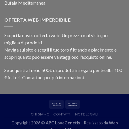
Bufala Mediterranea
OFFERTA WEB IMPERDIBILE
Scopri la nostra offerta web! Un prezzo mai visto, per
migliaia di prodotti.
Naviga sul sito e scegli il tuo toro filtrando a piacimento e
scopri quanto può essere vantaggioso l'acquisto online.
Se acquisti almeno 500€ di prodotti in regalo per te altri 100
€ in Tori. Contattaci per più informazioni.
CHI SIAMO
CONTATTI
NOTE LEGALI
Copyright 2026 ©
ABC LoveGenetix
- Realizzato da
Web