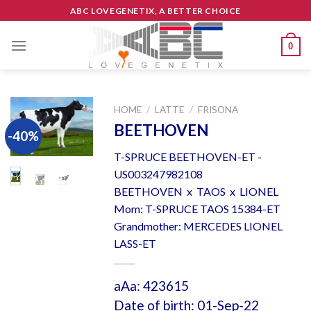
Skip
ABC LOVEGENETIX, A BETTER CHOICE
to
content
0
HOME
/
LATTE
/
FRISONA
BEETHOVEN
-40%
T-SPRUCE BEETHOVEN-ET -
US003247982108
BEETHOVEN x TAOS x LIONEL
Mom: T-SPRUCE TAOS 15384-ET
Grandmother: MERCEDES LIONEL
LASS-ET
aAa: 423615
Date of birth: 01-Sep-22