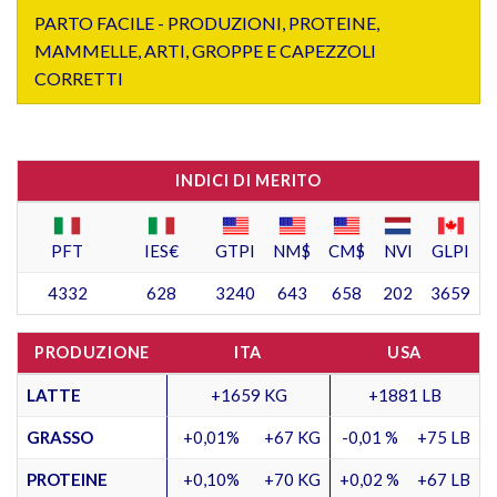
PARTO FACILE - PRODUZIONI, PROTEINE,
MAMMELLE, ARTI, GROPPE E CAPEZZOLI
CORRETTI
INDICI DI MERITO
PFT
IES€
GTPI
NM$
CM$
NVI
GLPI
4332
628
3240
643
658
202
3659
PRODUZIONE
ITA
USA
LATTE
+1659 KG
+1881 LB
GRASSO
+0,01%
+67 KG
-0,01 %
+75 LB
PROTEINE
+0,10%
+70 KG
+0,02 %
+67 LB