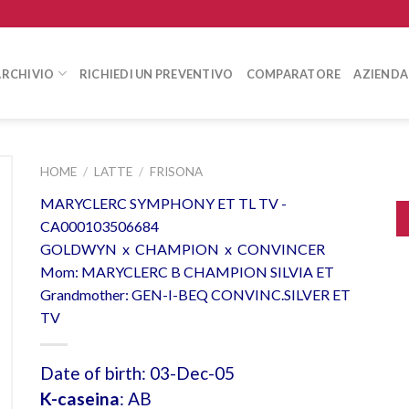
ARCHIVIO
RICHIEDI UN PREVENTIVO
COMPARATORE
AZIENDA
HOME
/
LATTE
/
FRISONA
MARYCLERC SYMPHONY ET TL TV -
CA000103506684
GOLDWYN x CHAMPION x CONVINCER
Mom: MARYCLERC B CHAMPION SILVIA ET
Grandmother: GEN-I-BEQ CONVINC.SILVER ET
TV
Date of birth: 03-Dec-05
K-caseina
: AB