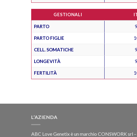
GESTIONALI
I
PARTO
PARTO FIGLIE
1
CELL. SOMATICHE
LONGEVITÀ
FERTILITÀ
1
L’AZIENDA
ABC Love Genetix è un marchio CONSWORK srl –