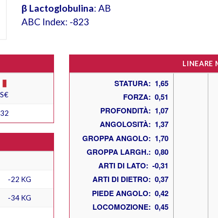
β Lactoglobulina
: AB
ABC Index: -823
LINEARE
ES€
432
-22 KG
-34 KG