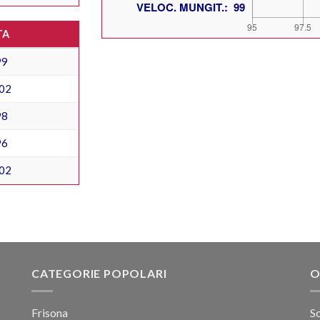
TA
99
02
98
96
02
CATEGORIE POPOLARI
O
Frisona
Sc