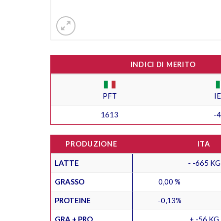
INDICI DI MERITO
PFT
I
1613
-
PRODUZIONE
ITA
LATTE
- -665 KG
GRASSO
0,00 %
PROTEINE
-0,13%
GRA + PRO
+ -56 KG