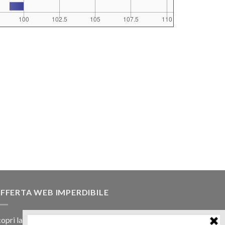
FFERTA WEB IMPERDIBILE
opri la nostra offerta web! Un prezzo mai visto,