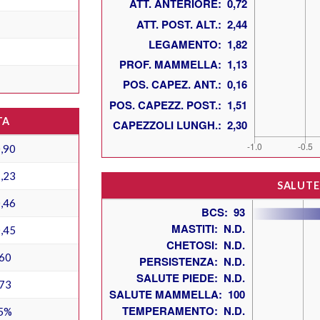
TA
,90
,23
SALUTE
,46
,45
60
73
5%