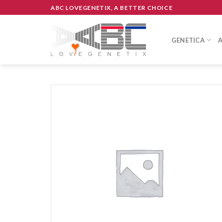
Skip
ABC LOVEGENETIX, A BETTER CHOICE
to
content
GENETICA