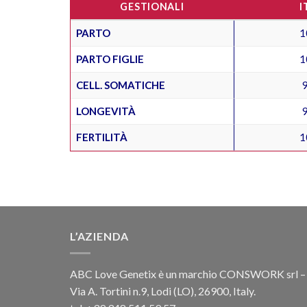
GESTIONALI
I
PARTO
1
PARTO FIGLIE
1
CELL. SOMATICHE
LONGEVITÀ
FERTILITÀ
1
L’AZIENDA
ABC Love Genetix è un marchio CONSWORK srl –
Via A. Tortini n.9, Lodi (LO), 26900, Italy.