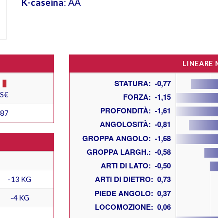
K-caseina
: AA
LINEARE
ES€
187
-13 KG
-4 KG