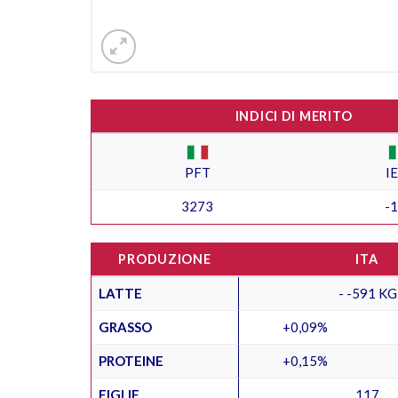
INDICI DI MERITO
PFT
I
3273
-
PRODUZIONE
ITA
LATTE
- -591 KG
GRASSO
+0,09%
PROTEINE
+0,15%
FIGLIE
117