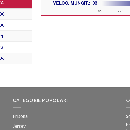
TA
00
00
94
93
06
CATEGORIE POPOLARI
O
Frisona
Sc
pe
Jersey