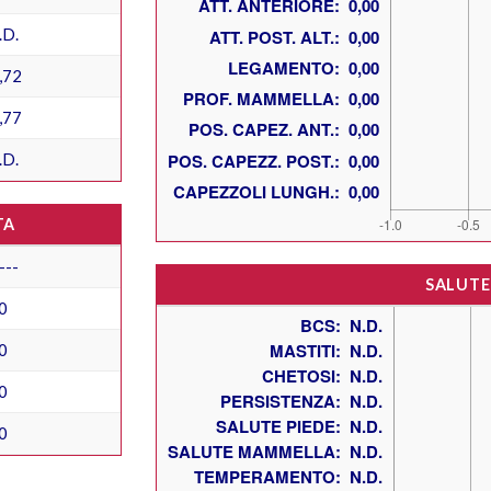
.D.
,72
,77
.D.
TA
---
SALUTE
0
0
0
0