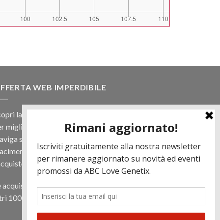
FFERTA WEB IMPERDIBILE
opri la nostra offerta web! Un prezzo mai visto,
r migliaia di prodotti.
viga sul sito e scegli il tuo toro filtrando a
iacimento e scopri quanto può essere vantaggioso
acquisto online.
 acquisti almeno 500€ di prodotti in regalo per te
tri 100 € in Tori. Contattaci per più informazioni.