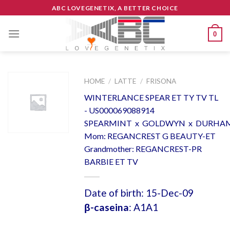
Skip
ABC LOVEGENETIX, A BETTER CHOICE
to
content
0
HOME
/
LATTE
/
FRISONA
WINTERLANCE SPEAR ET TY TV TL
- US000069088914
SPEARMINT x GOLDWYN x DURHA
Mom: REGANCREST G BEAUTY-ET
Grandmother: REGANCREST-PR
BARBIE ET TV
Date of birth: 15-Dec-09
β-caseina
: A1A1