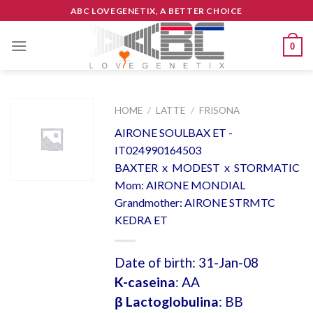
Skip
ABC LOVEGENETIX, A BETTER CHOICE
to
content
0
HOME
/
LATTE
/
FRISONA
AIRONE SOULBAX ET -
IT024990164503
BAXTER x MODEST x STORMATIC
Mom: AIRONE MONDIAL
Grandmother: AIRONE STRMTC
KEDRA ET
Date of birth: 31-Jan-08
K-caseina
: AA
β Lactoglobulina
: BB