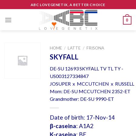
Skip
ABC LOVEGENETIX, A BETTER CHOICE
to
content
0
HOME
/
LATTE
/
FRISONA
SKYFALL
DE-SU 12693 SKYFALL TV TL TY -
US003127334847
JOSUPER x MCCUTCHEN x RUSSELL
Mom: DE-SU MCCUTCHEN 2352-ET
Grandmother: DE-SU 9990-ET
Date of birth: 17-Nov-14
β-caseina
: A1A2
K-caseina
: BE