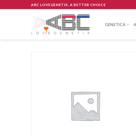
Skip
ABC LOVEGENETIX, A BETTER CHOICE
to
content
GENETICA