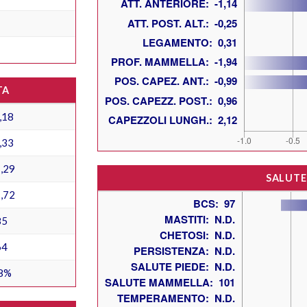
TA
,18
,33
,29
SALUTE
,72
85
64
8%