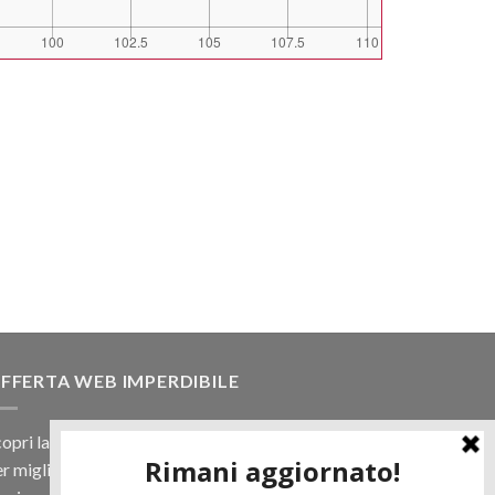
FFERTA WEB IMPERDIBILE
opri la nostra offerta web! Un prezzo mai visto,
r migliaia di prodotti.