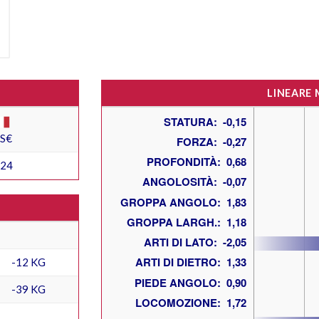
LINEARE
ES€
524
-12 KG
-39 KG