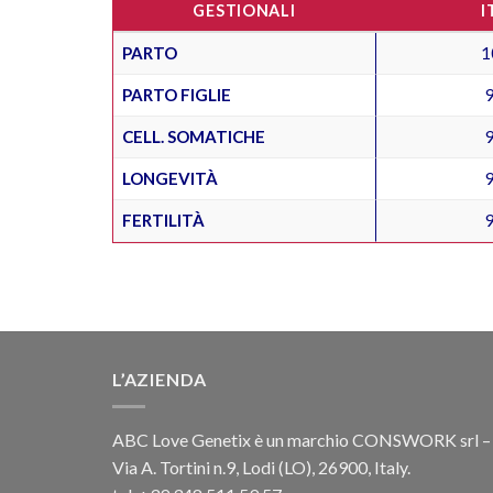
GESTIONALI
I
PARTO
1
PARTO FIGLIE
CELL. SOMATICHE
LONGEVITÀ
FERTILITÀ
L’AZIENDA
ABC Love Genetix è un marchio CONSWORK srl –
Via A. Tortini n.9, Lodi (LO), 26900, Italy.