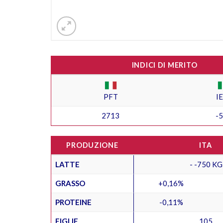
INDICI DI MERITO
PFT
I
2713
-
PRODUZIONE
ITA
LATTE
- -750 KG
GRASSO
+0,16%
PROTEINE
-0,11%
FIGLIE
105