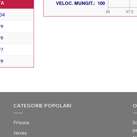
TA
04
99
99
97
99
CATEGORIE POPOLARI
O
Frisona
Sc
pe
Jersey