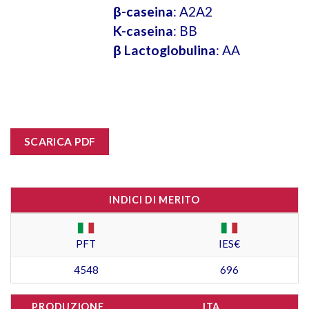
β-caseina
: A2A2
K-caseina
: BB
β Lactoglobulina
: AA
SCARICA PDF
INDICI DI MERITO
PFT
IES€
4548
696
PRODUZIONE
ITA