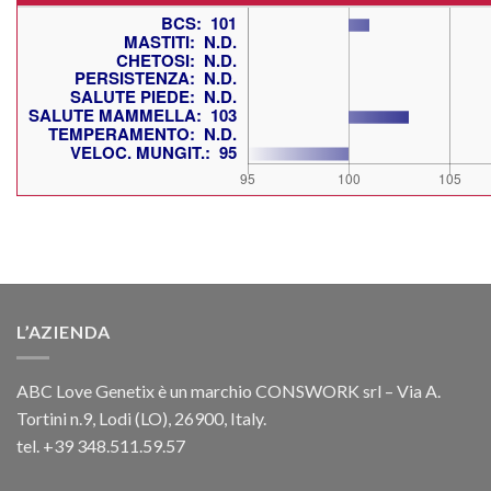
L’AZIENDA
ABC Love Genetix è un marchio CONSWORK srl – Via A.
Tortini n.9, Lodi (LO), 26900, Italy.
tel. +39 348.511.59.57