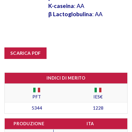
K-caseina
: AA
β Lactoglobulina
: AA
SCARICA PDF
INDICI DI MERITO
PFT
IES€
5344
1228
PRODUZIONE
ITA