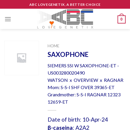
Skip
ABC LOVEGENETIX, A BETTER CHOICE
to
content
0
HOME
SAXOPHONE
SIEMERS SSI W SAXOPHONE-ET -
US003280020490
WATSON x OVERVIEW x RAGNAR
Mom: S-S-I SHF OVER 39365-ET
Grandmother: S-S-I RAGNAR 12323
12659-ET
Date of birth: 10-Apr-24
β-caseina
: A2A2