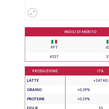
INDICI DI MERITO
PFT
I
4317
3
PRODUZIONE
ITA
LATTE
+147 KG
GRASSO
+0,39%
PROTEINE
+0,19%
FIGLIE
55