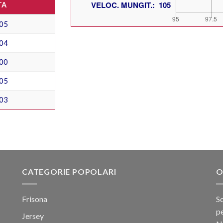
TA
05
04
00
05
03
CATEGORIE POPOLARI
O
Frisona
Sc
pe
Jersey