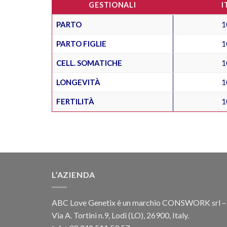
GESTIONALI
I
PARTO
1
PARTO FIGLIE
1
CELL. SOMATICHE
1
LONGEVITÀ
1
FERTILITÀ
1
L’AZIENDA
ABC Love Genetix è un marchio CONSWORK srl –
Via A. Tortini n.9, Lodi (LO), 26900, Italy.