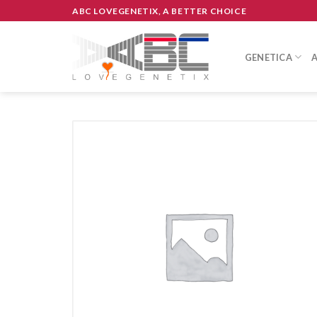
Skip
ABC LOVEGENETIX, A BETTER CHOICE
to
content
GENETICA