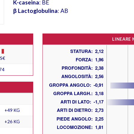
K-caseina
: BE
β Lactoglobulina
: AB
LINEARE
ES€
74
+49 KG
+26 KG