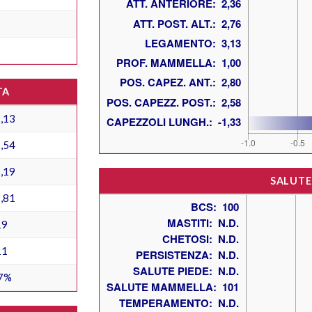
TA
,13
,54
,19
SALUTE
,81
19
11
7%