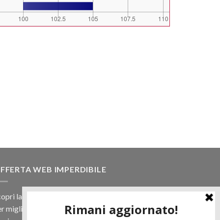
FFERTA WEB IMPERDIBILE
opri la nostra offerta web! Un prezzo mai visto,
r migliaia di prodotti.