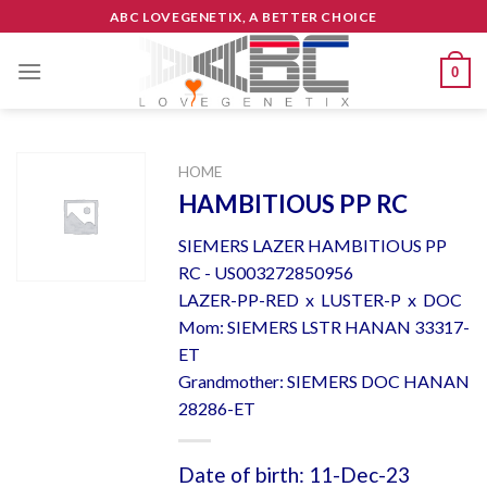
Skip
ABC LOVEGENETIX, A BETTER CHOICE
to
content
0
HOME
HAMBITIOUS PP RC
SIEMERS LAZER HAMBITIOUS PP
RC - US003272850956
LAZER-PP-RED x LUSTER-P x DOC
Mom: SIEMERS LSTR HANAN 33317-
ET
Grandmother: SIEMERS DOC HANAN
28286-ET
Date of birth: 11-Dec-23