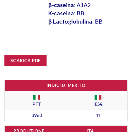
β-caseina
: A1A2
K-caseina
: BB
β Lactoglobulina
: BB
SCARICA PDF
INDICI DI MERITO
PFT
IES€
3960
41
PRODUZIONE
ITA