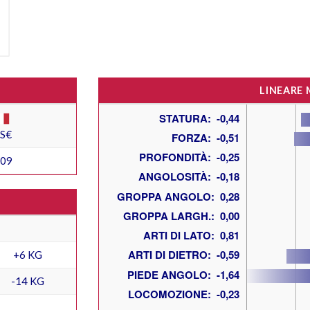
LINEARE
ES€
309
+6 KG
-14 KG