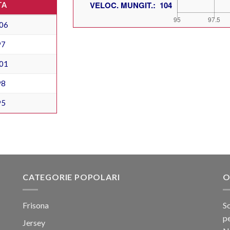
TA
06
97
01
98
95
CATEGORIE POPOLARI
O
Frisona
Sc
pe
Jersey