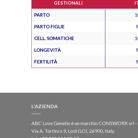
GESTIONALI
I
PARTO
1
PARTO FIGLIE
CELL. SOMATICHE
1
LONGEVITÀ
FERTILITÀ
L’AZIENDA
ABC Love Genetix è un marchio CONSWORK srl –
Via A. Tortini n.9, Lodi (LO), 26900, Italy.