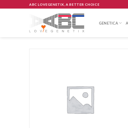
Skip
ABC LOVEGENETIX, A BETTER CHOICE
to
content
GENETICA