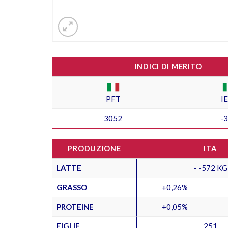
INDICI DI MERITO
PFT
I
3052
-
PRODUZIONE
ITA
LATTE
- -572 KG
GRASSO
+0,26%
PROTEINE
+0,05%
FIGLIE
251