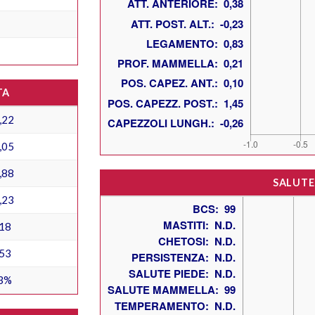
TA
,22
,05
,88
SALUTE
,23
18
53
3%