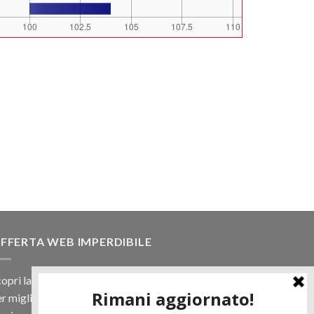
FFERTA WEB IMPERDIBILE
opri la nostra offerta web! Un prezzo mai visto,
r migliaia di prodotti.